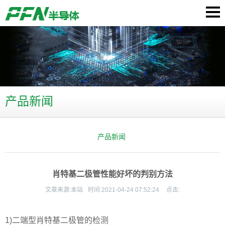
产品新闻
产品新闻
肖特基二极管性能好坏的判别方法
文章来源:
本站
时间:
2021-04-24 07:52:24
点击:
1)二端型肖特基二极管的检测